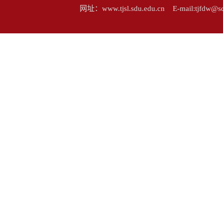
网址：www.tjsl.sdu.edu.cn E-mail:tj