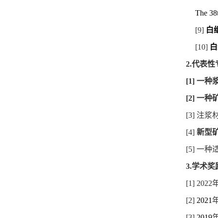
The 38
[9]
白
[10]
白
2.
代表性
[1]
一种
[2]
一种
[3]
注浆
[4]
新型
[5]
一种
3.
学术奖
[1] 2022
[2]
2021
[3]
2019