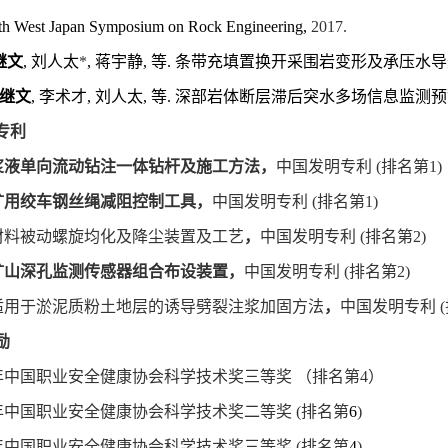
th West Japan Symposium on Rock Engineering,
2017.
继文
,
刘人太
*
,
蒋宇静
,
等
.
条带充填置换开采围岩变形及承压水导
继文
,
李术才
,
刘人太
,
等
.
深部岩体断层滞后突水多场信息监测预
专利
浆液单向流动钻注一体钻杆及施工方法，
中国发明专利
(
排名第
1)
矿用绞车钢丝绳减阻控制工具，
中国发明专利
(
排名第
1)
材料被动螺旋均化及降尘装置及工艺
，
中国发明专利
(
排名第
2)
矿山深孔监测传感器组合布设装置，
中国发明专利
(
排名第
2)
适用于淤泥质粉土地层的诱导劈裂注浆加固方法
，
中国发明专利
(
励
年中国职业安全健康协会科学技术奖三等奖
（排名第
4
）
年中国职业安全健康协会科学技术奖二等奖
(
排名第
6
)
年中国职业安全健康协会科学技术奖三等奖
(
排名第
4
)