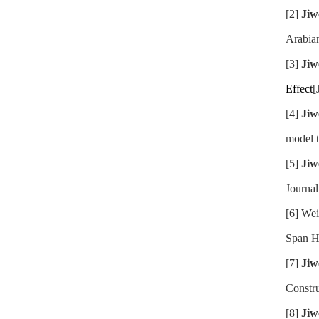
[2]
Jiw
Arabian
[3]
Jiw
Effect
[
[4]
Jiw
model t
[5]
Jiw
Journal
[6] Wei
Span H
[7]
Jiw
Constr
[8]
Jiw