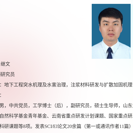
白继文
副研究员
：地下工程突水机理及水害治理，注浆材料研发与扩散加固机理
：
男，中共党员，工学博士（后），副研究员，硕士生导师，山东
自然科学基金青年基金、云南省重点研发计划课题、国家重点研
科研课题等
8
项。发表
SCI/EI
论文
20
余篇（第一或通讯作者
11
篇