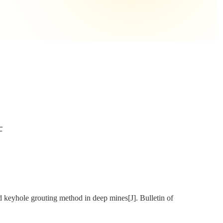
士
nd keyhole grouting method in deep mines
[J]. Bulletin of