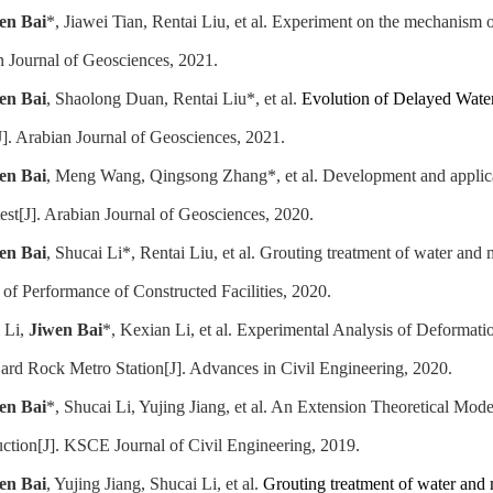
en Bai
*,
Jiawei Tian
, Rentai Liu, et al. Experiment on the mechanism o
 Journal of Geosciences
,
2021.
en Bai
, Shaolong Duan, Rentai Liu*, et al.
Evolution of Delayed Water
J].
Arabian Journal of Geosciences
, 2021.
en Bai
, Meng Wang, Qingsong Zhang*, et al. Development and applicati
est
[J].
Arabian Journal of Geosciences
, 2020.
en Bai
, Shucai Li*, Rentai Liu, et al. Grouting treatment of water an
 of Performance of Constructed Facilities, 2020.
 Li,
Jiwen Bai
*, Kexian Li, et al. Experimental Analysis of Deformat
ard Rock Metro Station
[J]
. Advances in Civil Engineering, 2020.
en Bai
*,
S
hucai Li, Yujing Jiang, et al. An Extension Theoretical Mod
uction
[J]
. KSCE Journal of Civil Engineering, 2019.
en Bai
, Yujing Jiang, Shucai Li, et al.
Grouting treatment of water and 