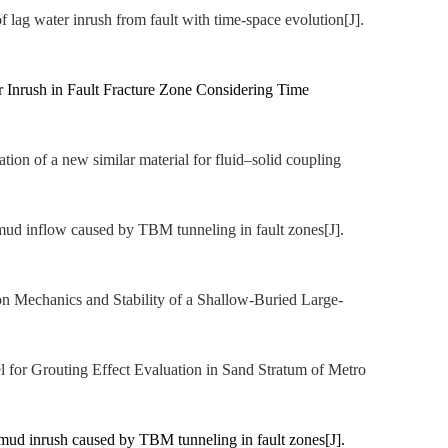
f lag water inrush from fault with time-space evolution
[J].
 Inrush in Fault Fracture Zone Considering Time
on of a new similar material for fluid–solid coupling
d mud inflow caused by TBM tunneling in fault zones
[J]
.
ion Mechanics and Stability of a Shallow-Buried Large-
el for Grouting Effect Evaluation in Sand Stratum of Metro
mud inrush caused by TBM tunneling in fault zones[J].