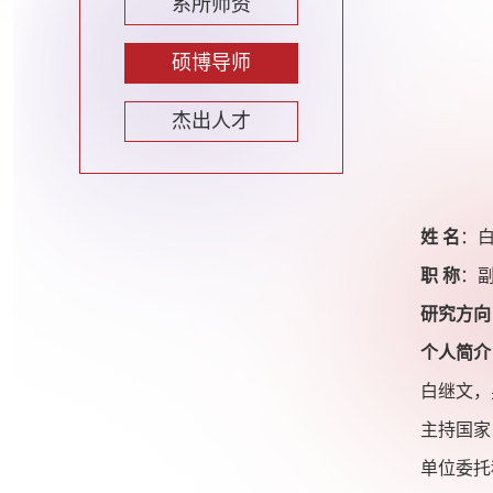
系所师资
硕博导师
杰出人才
姓
名
：
职
称
：
研究方向
个人简介
白继文，
主持国家
单位委托