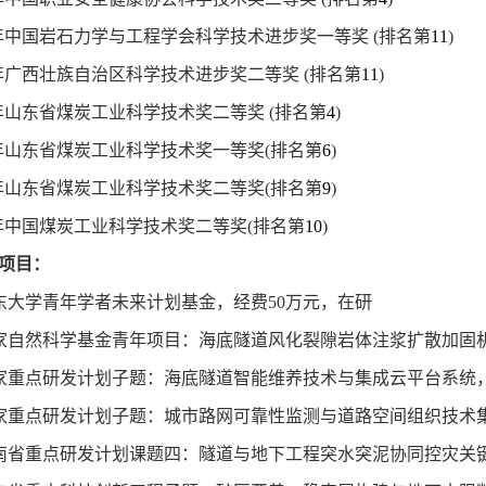
年中国岩石力学与工程学会科学技术进步奖一等奖
(
排名第
11
)
年广西壮族自治区科学技术进步奖二等奖
(
排名第
11
)
年山东省煤炭工业科学技术奖二等奖
(
排名第
4
)
年山东省煤炭工业科学技术奖一等奖
(
排名第
6
)
年山东省煤炭工业科学技术奖二等奖
(
排名第
9
)
年中国煤炭工业科学技术奖二等奖
(
排名第
10
)
项目：
东大学青年学者未来计划基金，经费
50
万元，在研
家自然科学基金青年项目：海底隧道风化裂隙岩体注浆扩散加固
家重点研发计划子题：海底隧道智能维养技术与集成云平台系统
家重点研发计划子题：城市路网可靠性监测与道路空间组织技术
南省重点研发计划课题四：隧道与地下工程突水突泥协同控灾关