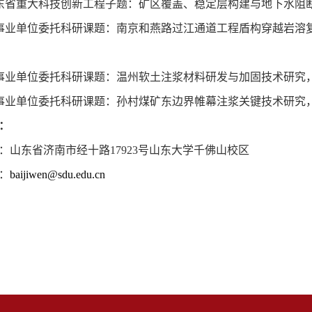
东省重大科技创新工程子题：矿区覆盖、稳定层构建与地下水阻
事业单位委托科研课题：南京和燕路过江通道工程盾构穿越岩溶
事业单位委托科研课题：温州软土注浆材料研发与加固技术研究
事业单位委托科研课题：孙村煤矿东边界帷幕注浆关键技术研究
：
：山东省济南市经十路
17923
号山东大学千佛山校区
：
baijiwen@sdu.edu.cn