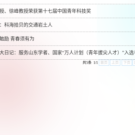
授、徐峰教授荣获第十七届中国青年科技奖
：科海拾贝的交通岩土人
勉励 青春须有为
8山大日记：服务山东学者、国家“万人计划（青年拔尖人才）”入选
共5条 1/1
首页
上页
下页