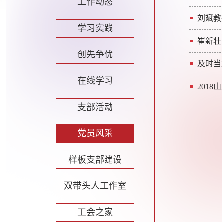
工作动态
刘斌教
学习实践
崔新壮
创先争优
及时当
在线学习
201
支部活动
党员风采
样板支部建设
双带头人工作室
工会之家