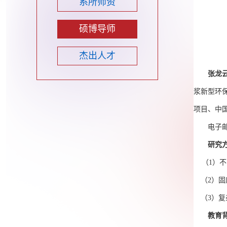
系所师资
硕博导师
杰出人才
张龙
浆新型环
项目、中
电子
研究
（
1
）不
（
2
）固
（
3
）复
教育