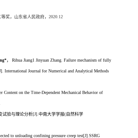
二等奖，山东省人民政府，
2020.12
ng*
，
Rihua Jiang1 Jinyuan Zhang.
Failure mechanism of fully
].
International Journal for Numerical and Analytical Methods
r Content on the Time-Dependent Mechanical Behavior of
.
变试验与理论分析
[J].
中南大学学报
(
自然科学
ected to unloading confining pressure creep test[J].SSRG