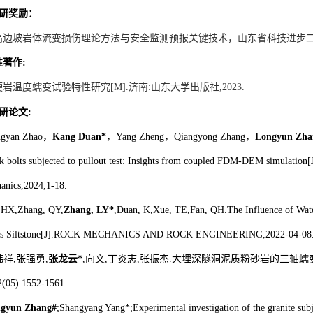
研奖励：
高边坡岩体流变损伤理论方法与安全监测预报关键技术，山东省科技进步
性著作
:
硬岩温度蠕变试验特性研究
[M].
济南
:
山东大学出版社
,2023.
研论文
:
ngyan Zhao
，
Kang Duan*
，
Yang Zheng
，
Qiangyong Zhang
，
Longyun Zha
k bolts subjected to pullout test: Insights from coupled FDM-DEM simulation[J
anics,2024,1-18.
, HX,Zhang, QY,
Zhang, LY*
,Duan, K,Xue, TE,Fan, QH.The Influence of Wate
ous Siltstone[J].ROCK MECHANICS AND ROCK ENGINEERING,2022-04-08
韩祥
,
张强勇
,
张龙云
*
,
向文
,
丁炎志
,
张振杰
.
大埋深隧洞泥质粉砂岩的三轴蠕
2(05):1552-1561.
gyun Zhang#
;Shangyang Yang*;Experimental investigation of the granite subj