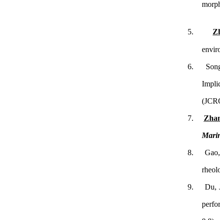
morph
5.
Zh
envir
6.
Song
Impli
(JCR
7.
Zhan
Marin
8.
Gao,
rheol
9.
Du, 
perfor