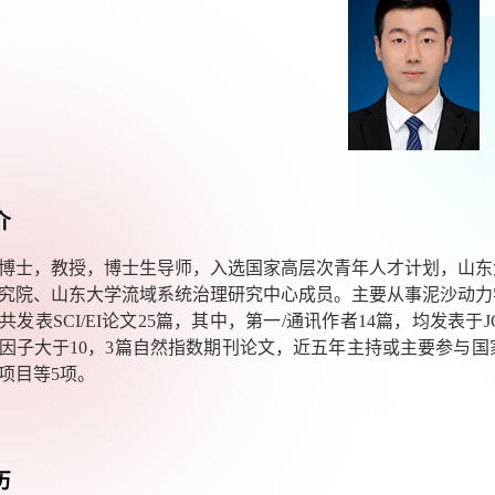
介
博士，教授，博士生导师，入选国家高层次青年人才计划，山东
究院、山东大学流域系统治理研究中心成员。主要从事泥沙动力
共发表
SCI/EI
论文
25
篇，其中，第一
/
通讯作者
14
篇，均发表于
J
因子
大于
10
，
3
篇自然指数期刊论文，近五年主持或主要参与国
项目等
5
项。
历