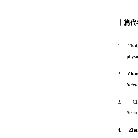
十篇代
1.
Choi
physi
2.
Zhan
Scie
3.
Ch
Secon
4.
Zhan