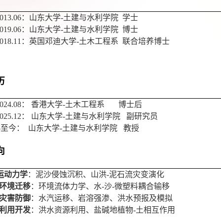
013.06
：山东大学
-
土建与水利学院
学士
019.06
：山东大学
-
土建与水利学院
博士
018.11
：英国邓迪大学
-
土木工程系
联合培养博士
历
024.08
： 香港大学
-
土木工程系
博士后
025.12
： 山东大学
-
土建与水利学院
副研究员
-
至今
：
山东大学
-
土建与水利学院
教授
向
运动力学
：泥沙侵蚀沉积、山洪
-
泥石流灾变演化
环境迁移
：环境流体力学、水
-
沙
-
微塑料耦合输移
灾害防御
：水汽运移、岩溶强渗、洪水预报及模拟
利用开发
：洪水资源利用、盐碱地植物
-
土相互作用