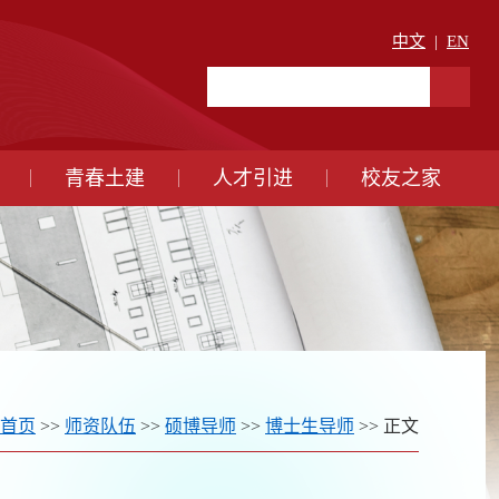
中文
|
EN
青春土建
人才引进
校友之家
首页
>>
师资队伍
>>
硕博导师
>>
博士生导师
>> 正文