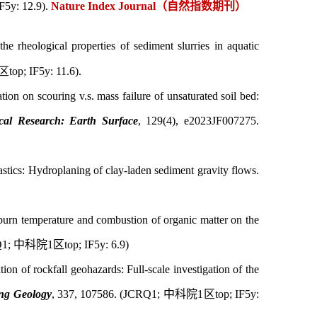
IF5y: 12.9).
Nature Index Journal
（自然指数期刊）
he rheological properties of sediment slurries in aquatic
区
top; IF5y: 11.6).
ion on scouring v.s. mass failure of unsaturated soil bed:
cal Research: Earth Surface
, 129(4), e2023JF007275.
stics: Hydroplaning of clay-laden sediment gravity flows.
 burn temperature and combustion of organic matter on the
Q1;
中科院
1
区
top; IF5y: 6.9)
ion of rockfall geohazards: Full-scale investigation of the
ng Geology
, 337, 107586. (JCRQ1;
中科院
1
区
top; IF5y: