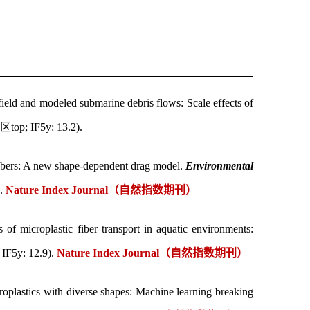
ield and modeled submarine debris flows: Scale effects of
1
区
top;
IF5y: 13.2).
 fibers: A new shape-dependent drag model
.
Environmental
).
Nature Index Journal
（
自然指数期刊）
s of microplastic fiber transport in aquatic environments:
; IF5y: 12.9).
Nature Index Journal
（自然指数期刊）
roplastics with diverse shapes: Machine learning breaking