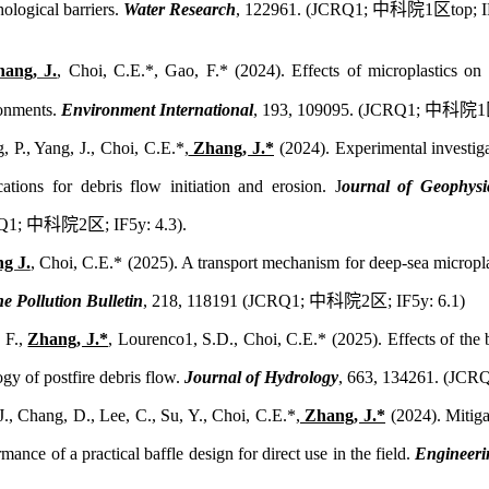
ological barriers.
Water Research
, 122961.
(JCRQ1;
中科院
1
区
top; 
ang, J.
, Choi, C.E.*
, Gao, F.*
(202
4
).
Effects of microplastics on t
onments.
Environment International
, 193, 109095. (JCRQ1;
中科院
1
, P., Yang, J., Choi, C.E.*,
Zhang, J.*
(2024). Experimental investigat
cations for debris flow initiation and erosion. J
ournal of Geophysi
Q1;
中科院
2
区
; IF5y: 4.3).
g J.
, Choi, C.E.* (2025). A transport mechanism for deep-sea micropla
e Pollution Bulletin
, 218, 118191 (JCRQ1;
中科院
2
区
; IF5y: 6.1)
 F.,
Zhang, J.*
, Lourenco1, S.D., Choi, C.E.* (2025). Effects of the
ogy of postfire debris flow.
Journal of Hydrology
, 663, 134261. (JCR
J., Chang, D., Lee, C., Su, Y., Choi, C.E.*,
Zhang, J.*
(2024).
Mitigat
mance of a practical baffle design for direct use in the field.
Engineeri