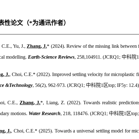
表性论文（
*
为通讯作者）
, C.E.,
Yu, J.,
Zhang, J.
*
(2024).
Review of the missing link between f
cal modelling.
Earth-Science Reviews
, 258,104911. (JCRQ1;
中科院
g, J.
, Choi, C.E.* (2022)
.
Improved settling velocity for microplastic
nce &Technology
, 56(2), 962-973. (JCRQ1;
中科院
1
区
top; IF5y: 12.4
oi, C.E.,
Zhang, J.
*, Liang, Z. (2022).
Towards realistic prediction
dary motions.
Water Research
, 218, 118476.
(JCRQ1;
中科院
1
区
top
g, J.
, Choi, C.E.* (202
5).
Towards a universal settling model for mic