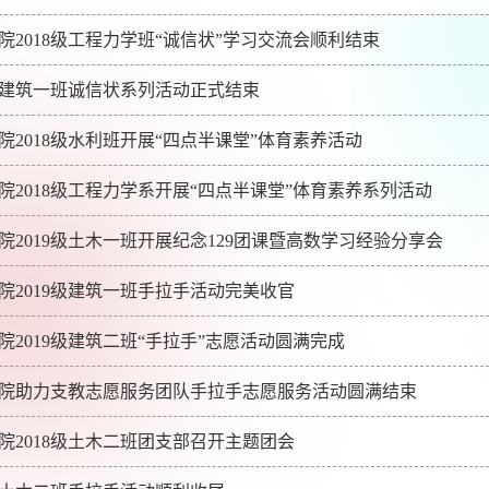
院2018级工程力学班“诚信状”学习交流会顺利结束
8级建筑一班诚信状系列活动正式结束
院2018级水利班开展“四点半课堂”体育素养活动
院2018级工程力学系开展“四点半课堂”体育素养系列活动
院2019级土木一班开展纪念129团课暨高数学习经验分享会
院2019级建筑一班手拉手活动完美收官
院2019级建筑二班“手拉手”志愿活动圆满完成
院助力支教志愿服务团队手拉手志愿服务活动圆满结束
院2018级土木二班团支部召开主题团会