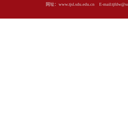
网址：www.tjsl.sdu.edu.cn E-mail:tj