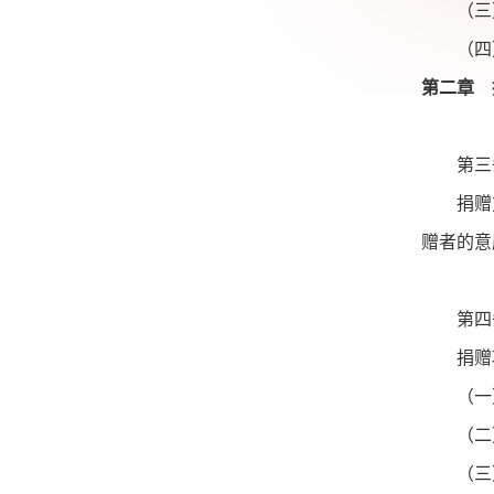
（三）
（四）
第二章 
第三
捐赠方
赠者的意
第四
捐赠项
（一）
（二）
（三）