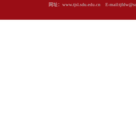
网址：www.tjsl.sdu.edu.cn E-mail:tj