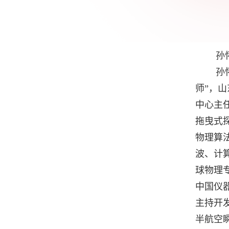
孙怀
孙
师”，
中心主任、
拖曳式
物理算
波、计
球物理
中国仪
主持开
半航空