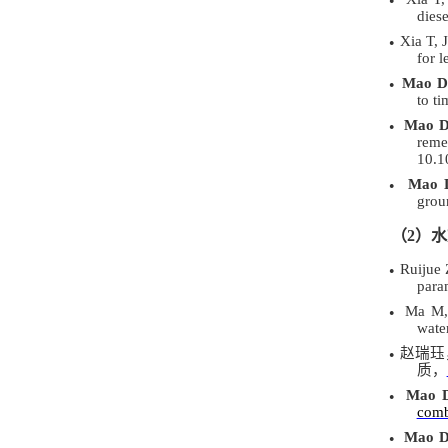
●
dies
Xia T, 
●
for 
Mao D
●
to t
Mao D
●
rem
10.1
Mao 
●
grou
（
2
）水
Ruijue 
●
para
Ma M,
●
water
赵瑞珏
●
质，
Mao D
●
comb
Mao D
●