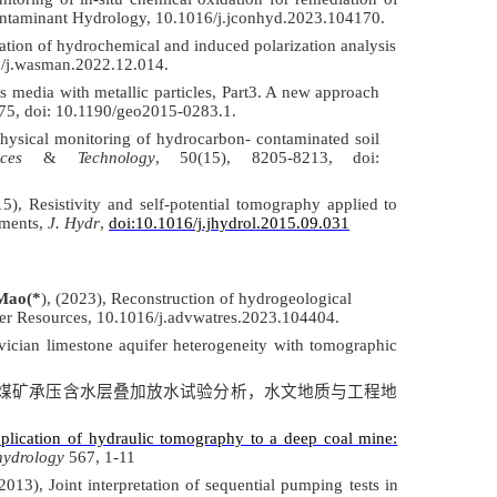
f Contaminant Hydrology, 10.1016/j.jconhyd.2023.104170.
ration of hydrochemical and induced polarization analysis
16/j.wasman.2022.12.014.
s media with metallic particles, Part3. A new approach
75, doi: 10.1190/geo2015-0283.1.
hysical monitoring of hydrocarbon- contaminated soil
ences
&
Technology
,
50(15), 8205-8213, doi:
), Resistivity and self-potential tomography applied to
iments,
J. Hydr
,
doi:10.1016/j.jhydrol.2015.09.031
Mao(*
), (2023), Reconstruction of hydrogeological
Water Resources, 10.1016/j.advwatres.2023.104404.
vician limestone aquifer heterogeneity with tomographic
煤矿承压含水层叠加放水试验分
析，水文地质与工程地
plication of hydraulic tomography to a deep coal mine:
hydrology
567, 1-11
(2013), Joint interpretation of sequential pumping tests in