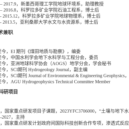
 – 2017.9
，新墨西哥理工学院地球环境系，助理教授
 – 2016.8
，科罗拉多矿业学院石油工程系，博士后
- 2015.12
，科罗拉多矿业学院地球物理系，博士后
- 2013.5
，亚利桑那大学水文与水资源系，博士后
术兼职
至今，
EI
期刊《煤田地质与勘察》，编委
至今，中国水利学会地下水科学与工程分会，委员
至今，亚洲地球科学协会（
AOGS
）地学分会，学会秘书
至今，
SCI
期刊
Hydrogeology Journal
，副主编
至今，
SCI
期刊
Journal of Environmental & Engineering Geophysics
至今，
AGU Hydrogeophysics Technical Committee Member
科研项目
，国家重点研发项目子课题，
2023YFC3706000
，
“
土壤与地下水
-2027
，主持
，国家重点研发计划政府间国际科技创新合作专项，渗透式反应