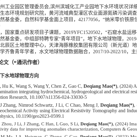
持
州工业园区管理委员会
,
滨州滨城化工产业园地下水环境状况详
生态环境规划研究院，黄河流域典型灌区农业面源氮磷污染调查
然基金委，自然科学基金面上项目，
42177056
，
“
纳米零价铁原
持
，国家重点研发项目子课题，
2019YFC1520502
，
“
石窟水盐运移
然基金委，中组部特聘专家
“
青年项目
”
，地下水地球物理，
2019
北辰区土地整理中心，天津海豚橡胶集团有限公司（新光道）地
学齐鲁青年学者，水文地球物理数据融合，
2017/10-2022/10
，主
论文（
*
通讯作者）
下水地球物理方向
, Hu K, Wang S, Wang Y, Chen Z, Gao C,
Deqiang Mao(*)
, (2024) 
amination integrating hydrochemical, hydrogeological and electrical r
ution Research
,
10.1007/s11356-024-33030-5
J Zhang, Nimrod Schwartz, J Li, C Chao, Meng J,
Deqiang Mao(*)
,
eochemical Activity using Electrical Resistivity Tomography and In
hysics, 10.1190/geo2023-0599.1
 Zhou, J Li, J Zhang, C Han, L Guo, S Li,
Deqiang Mao(*)
, (2024) Ima
stivity data for improving anomalies characterization, Computers & Ge
, M Ma, J.A. Huisman, C Zheng, C Gao,
Deqiang Mao(*)
, (2023) Mon