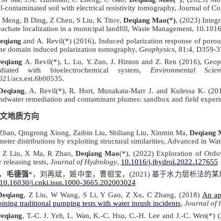
el-contaminated soil with electrical resistivity tomography, Journal o
J Meng, B Ding, Z Chen, S Liu, K Titov,
Deqiang Mao(*)
, (2023) Integ
leachate localization in a municipal landfill, Waste Management, 10.10
eqiang
and A. Revil(*) (2016), Induced polarization response of porou
ime domain induced polarization tomography,
Geophysics
, 81:4, D359-3
eqiang
A. Revil(*), L. Lu,
Y.
Zuo, J. Hinton and Z. Ren (2016), Geop
ediated with bioelectrochemical system,
Environmental Sci
021/acs.est.6b00535.
Deqiang
, A. Revil(*), R. Hort, Munakata-Marr J. and Kulessa K. (2015
ndwater remediation and contaminant plumes: sandbox and field exper
文地质方向
Zhao, Qingrong Xiong, Zaibin Liu, Shiliang Liu, Xinmin Ma,
Deqiang 
meter distributions by exploiting structural similarities, Advanced in 
 Z Liu, X Ma, R Zhao
,
Deqiang Mao
(*), (2022) Exploration of Ordo
 releasing tests,
Journal of Hydrology
,
10.1016/j.jhydrol.2022.127655
，
毛德强
*
，刘再斌，姬中奎，曹祖宝，
(2021)
基于水力层析法的某
10.16030/j.cnki.issn.1000-3665.202003024
eqiang
, Z Liu, W Wang, S Li, Y Gao, Z Xu, C Zhang, (2018)
An ap
ining traditional pumping tests with water inrush incidents
,
Journal of 
eqiang
,
T.-C.
J.
Yeh,
L.
Wan,
K.-C. Hsu, C.-H. Lee and J.-C.
Wen
(*) 