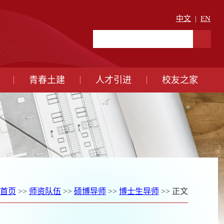
中文
|
EN
青春土建
人才引进
校友之家
首页
>>
师资队伍
>>
硕博导师
>>
博士生导师
>> 正文