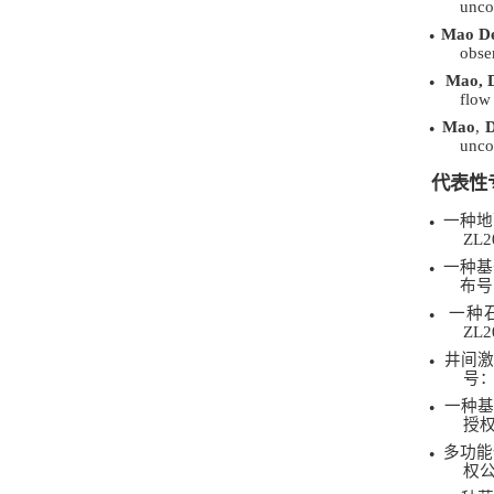
unco
Mao De
●
obse
Mao, 
●
flow
Mao
,
D
●
unco
代表性
一种地
●
ZL2
一种基
●
布号
一种
●
ZL2
井间
●
号
一种
●
授
多功能
●
权