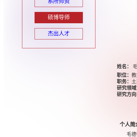
系所师资
硕博导师
杰出人才
姓名：
职位：
教
职务：
土
研究领域
研究方向
个人简
毛德