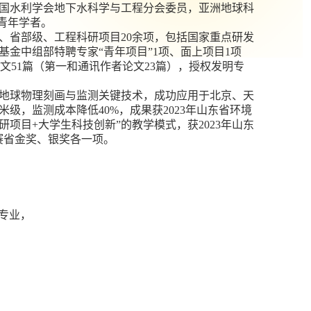
国水利学会地下水科学与工程分会委员，亚洲地球科
青年学者。
、省部级、工程科研项目
20
余项，包括国家重点研发
基金中组部特聘专家“青年项目”
1
项、面上项目
1
项
文
51
篇（第一和通讯作者论文
23
篇），授权发明专
地球物理刻画与监测关键技术，成功应用于北京、天
米级，监测成本降低
40%
，成果获
2023
年山东省环境
研项目
+
大学生科技创新”的教学模式，获
2023
年山东
赛省金奖、银奖各一项。
专业，