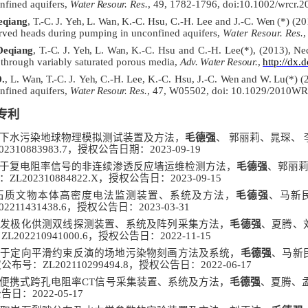
nfined aquifers,
Water
Resour.
Res.
, 49, 1782-1796, doi:10.1002/wrcr.2
qiang
,
T.-C.
J.
Yeh,
L.
Wan,
K.-C. Hsu, C.-H. Lee and J.-C.
Wen
(*) (20
rved heads during pumping in unconfined aquifers,
Water Resour. Res.
,
Deqiang
,
T.-C.
J.
Yeh,
L.
Wan,
K.-C. Hsu and C.-H. Lee(*), (2013), Nec
 through variably saturated porous media,
Adv. Water
Resour.
,
http://dx.
.
, L.
Wan, T.-C.
J.
Yeh,
C.-H. Lee, K.-C. Hsu, J.-C.
Wen
and
W.
Lu(*) (
nfined aquifers,
Water Resour.
Res.
, 47, W05502, doi: 10.1029/2010W
专利
下水污染地球物理模拟测试装置及方法，
毛德强
、
郭丽莉、晁琛、
02310883983.7
，授权公告日期：
2023-09-19
于复电阻率信号的非连续渗透反应墙运维检测方法，
毛德强
、郭丽
：
ZL202310884822.X
，授权公告日：
2023-09-15
石质文物本体高密度电法监测装置、系统及方法，
毛德强
、马新
02211431438.6
，授权公告日：
2023-03-31
激发极化供测双线探测装置、系统及阵列采集方法，
毛德强
、夏腾、
：
ZL202210941000.6
，授权公告日：
2022-11-15
基于定向平滑约束反演的场地污染物刻画方法及系统，
毛德强
、马新
权公布号：
ZL202110299494.8
，授权公告日：
2022-06-17
便携式跨孔电阻率
CT
信号采集装置、系统及方法，
毛德强
、夏腾、
公告日：
2022-05-17