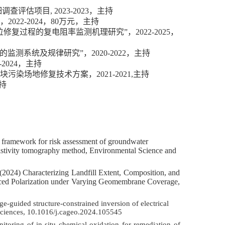
细调查评估项目
, 2023-2023
，主持
，
2022-2024
，
80
万元，主持
位修复过程的复电阻率监测机理研究
”
，
2022-2025
，
的监测系统及规律研究
”
，
2020-2022
，主持
-2024
，主持
块污染场地修复技术方案，
2021-2021,
主持
持
A framework for risk assessment of groundwater
esistivity tomography method, Environmental Science and
 (2024) Characterizing Landfill Extent, Composition, and
duced Polarization under Varying Geomembrane Coverage,
ge-guided structure-constrained inversion of electrical
osciences, 10.1016/j.cageo.2024.105545
itoring of in-situ chemical oxidation for remediation of