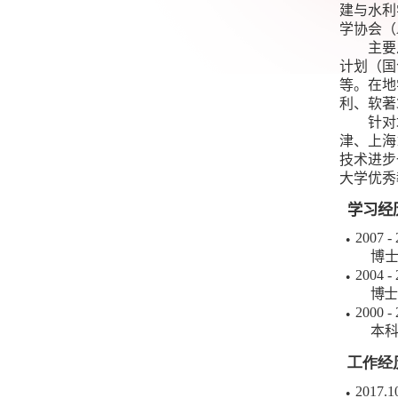
建与水利
学协会（
主要
计划（国
等。在地
利、软著
针对
津、上海
技术进步
大学优秀
学习经
2007
-
●
博
2004
-
●
博士
2000
-
●
本
工作经
2017.1
●