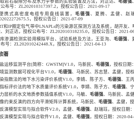
获取岩石裂隙分布及水力学参数的实验装置及方法，刘正达、
毛德强
权公布号：
ZL202010317397.2
，授权公告日：
2021-09-17
便携式高密度电缆专用盘线装置，
毛德强
、夏腾、孟健、赵
02022272675.5
，授权公告日：
2021-07-09
RT
和
IP
圈定包气带中
LNAPLs
的污染源区探测方法及系统，胡开友、
健、刘正达，授权公布号：
ZL202010318235.0
，授权公告日：
2021-0
水库渗漏检测实验用模拟平台、试验系统及方法，王亚洵、
毛德强
、
公布号：
ZL202010242448.X
，授权公告日：
2021-04-13
软著
盐运移监测平台
[
简称：
GWSTM]V1.0
，马新民、
毛德强
，授权日期
境监测数据可视化平台
V1.0
，
毛德强
、马新民、苏志慧、孟健，授
染指数法的地下水污染评价系统
V1.0
，李婧、陈子方、
毛德强
、王
指标评价法的地下水质量评价系统
V1.0
，李婧、陈子方、
毛德强
、
力层析的水文地质参数插值系统
V1.0
，马敏、
毛德强
、马新民、孟
像约束反演的四方向平滑矩阵计算系统，马新民、
毛德强
、孟健，
反演模型实现与拟合软件
V2.0
，孟健、
毛德强
、赵瑞珏，授权日期
反演模型实现与拟合软件
V1.0
，孟健、
毛德强
，授权日期：
2020-04