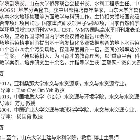
学院副院长、山东大学侨界联合会秘书长、水利工程系主任、中
AOGS
）地学分会秘书。获中组部特聘青年专家，山东大学齐鲁
从事水文地球物理等方面教学与科研工作，主持相关领域国家级
合专项）项目
1
项，国家重点研发项目子课题
2
项，国家自然科学
学环境领域
TOP
期刊
WWR
、
EST
、
WM
等国际高水平期刊发表论
35
项，应邀作国际和国内学术会议特邀报告
10
余次。
场地污染精准刻画提出基于激发极化多源数据融合的地下水污染
11
个省市
20
余个污染场地，探测深度提升一倍，空间分辨率达分
一等奖。坚持以德树人、为国育才的教育理念，以“重点平台
+
科
教学案例。培养研究生十余名，并指导学生获“互联网
+”
双创大
历
2012
，亚利桑那大学水文与水资源系，水文与水资源专业，
士
导师：
Tian-Chyi Jim Yeh
教授
2013
，中国地质大学（北京）水资源与环境学院，水文与水资源
导师：
万力
教授
2004
，中国矿业大学资源与地球科学学院，水文与水资源专业，
科导师：
杨国勇
教授
历
0 –
至今，山东大学土建与水利学院，教授
,
博士生导师