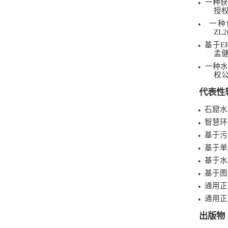
一种
●
授
一种
●
ZL2
基于
E
●
孟
一种
●
权
代表性
石窟水
●
智慧环
●
基于污
●
基于单
●
基于水
●
基于图
●
通用正
●
通用正
●
出版物