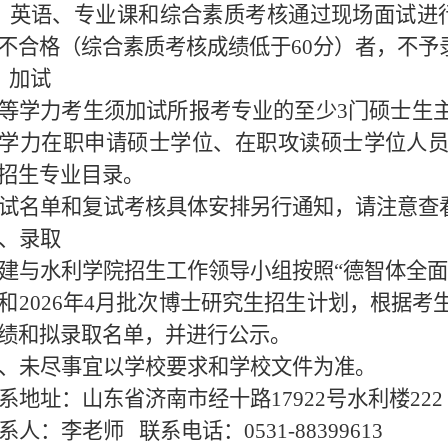
）英语、专业课和综合素质考核通过现场面试进
不合格（综合素质考核成绩低于
60
分）者，不予
）加试
等学力考生须加试所报考专业的至少
3
门硕士生
学力在职申请硕士学位、在职攻读硕士学位人
招生专业目录。
试名单和复试考核具体安排另行通知，请注意查
、录取
建与水利学院招生工作领导小组按照“德智体全面
和
2026
年
4
月批次博士研究生招生计划，根据考
绩和拟录取名单，并进行公示。
、未尽事宜以学校要求和学校文件为准。
系地址：山东省济南市经十路
17922
号水利楼
222
系人：李老师
联系电话：
0531-88399613