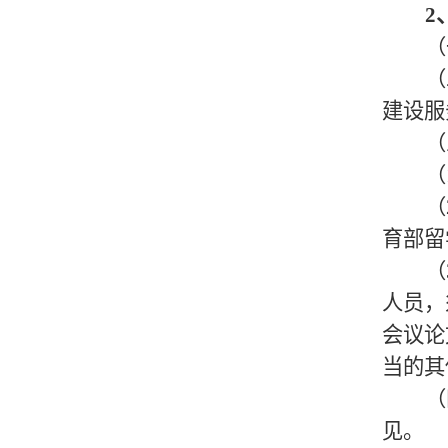
2
（
（
建设服
（
（
（
育部留
（
人员，
会议论
当的其
（
见。