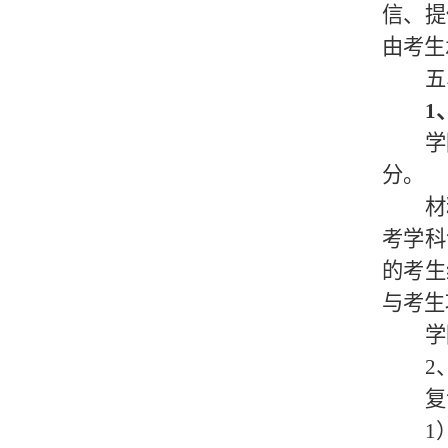
信、提
由考生
五
1
学
分。
材
考学科
的考生
与考生
学
2
复
1