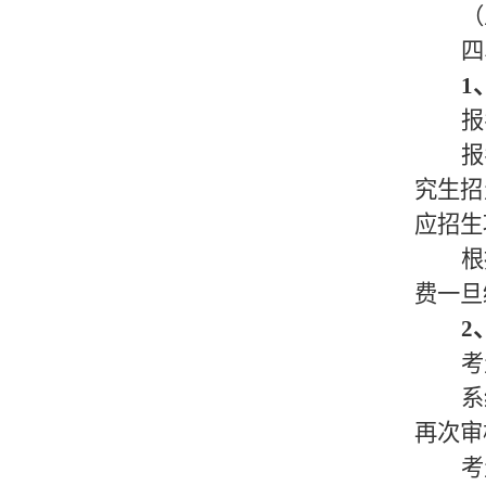
（
四
1
报
报
究生招
应招生
根
费一旦
2
考
系
再次审
考