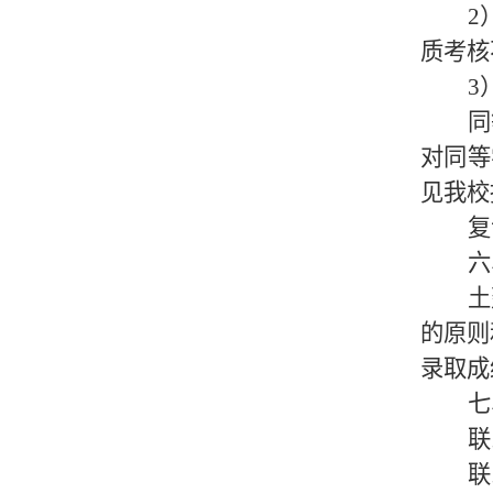
2
质考核
3
同
对同等
见我校
复
六
土
的原则
录取成
七
联
联