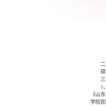
二
硕
三
1
《山东
学院官