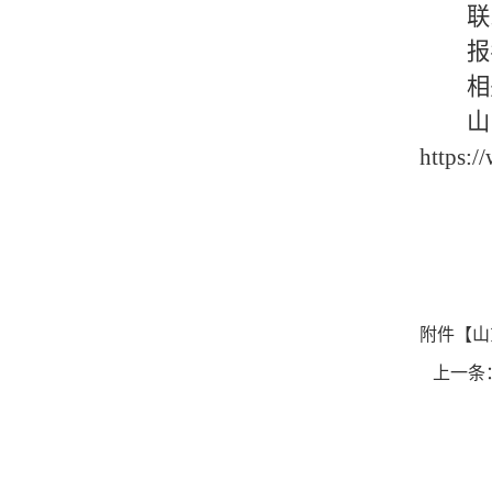
联
报
相
https:/
附件【
山
上一条