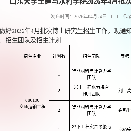
山东大学土建与水利学院2026年4月
发布时间：2026年04月24日 11:11 
做好
2026
年
4
月批次博士研究生招生工作，现通
、
招生团队及招生计划
招生专业
计划数
招生团队
导师
智能材料与计算力学
1
团队
岩土工程水力耦合
2
刘士
作用团队
086100
交通运输工程
智能材料与计算力学
2
崔新
团队
地下工程灾害预报与
1
邱道