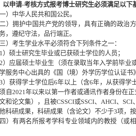
、以申请
-
考核方式报考博士研究生必须满足以下
一）中华人民共和国公民。
二）拥护中国共产党的领导，具有正确的政治
务，遵纪守法，品行端正。
三）考生学业水平必须符合下列条件之一：
1
）硕士研究生毕业或已获硕士学位的人员；
2
）应届硕士毕业生（须在录取当年入学前毕业
学服务中心出具的《国（境）外学历学位认证书
3
）获得学士学位后
6
年以上（含
6
年，从获得学
须自
2021
年以来以第一作者或通讯作者身份在正
文和论文集），且被
CSSCI
或
SSCI
、
AHCI
、
SCI
他科研成果，科研成果（含论文）不少于
3
项，
四）有两名所报考学科专业领域内的教授（或