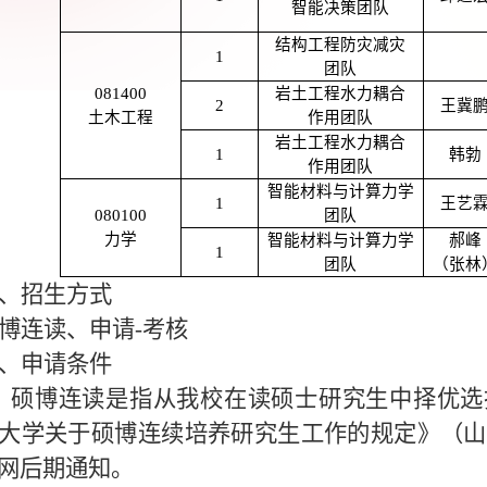
智能决策团队
结构工程防灾减灾
1
团队
081400
岩土工程水力耦合
2
王冀
土木工程
作用团队
岩土工程水力耦合
1
韩勃
作用团队
智能材料与计算力学
1
王艺
080100
团队
力学
智能材料与计算力学
郝峰
1
团队
（张林
、招生方式
博连读、申请
-
考核
、申请条件
、硕博连读是指从我校在读硕士研究生中择优选
大学关于硕博连续培养研究生工作的规定》（山
网后期通知。