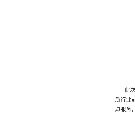
此
质行业
愿服务