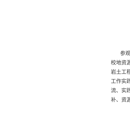
参
校地资
岩土工
工作实
流、实
补、资