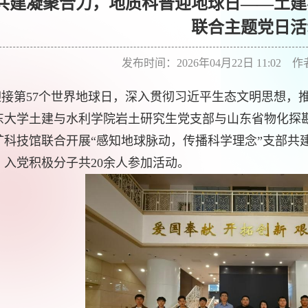
共建凝聚合力，地质科普迎地球日——土建
联合主题党日活
发布时间：2026年04月22日 11:02 
迎接第
57
个世界地球日，深入贯彻习近平生态文明思想，
东大学土建与水利学院岩土研究生党支部与山东省物化探
矿科技馆联合开展“感知地球脉动，传播科学理念”支部共
、入党积极分子共
20
余人参加活动。