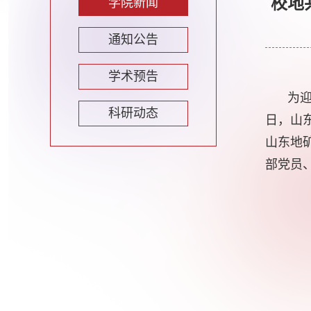
校地
学院新闻
通知公告
学术预告
为
科研动态
日，山
山东地
部党员