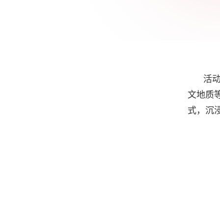
活
文地质
式，沉