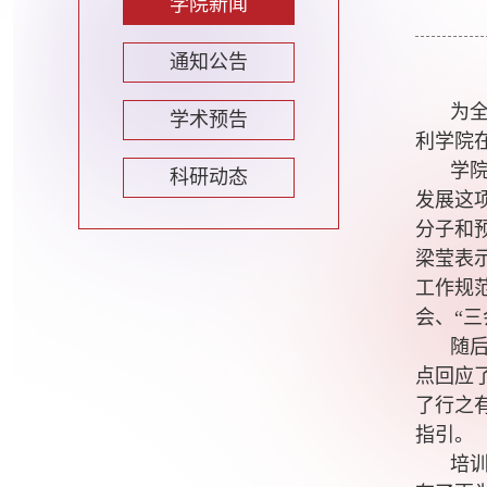
学院新闻
通知公告
为
学术预告
利学院
学
科研动态
发展这
分子和
梁莹表
工作规
会、“
随
点回应
了行之
指引。
培