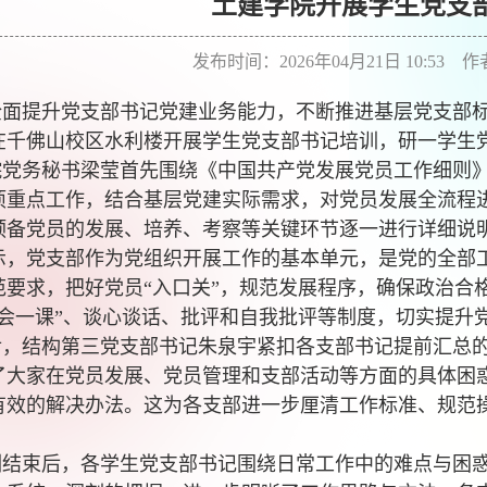
土建学院开展学生党支
发布时间：2026年04月21日 10:53 
全面提升党支部书记党建业务能力，不断推进基层党支部
在千佛山校区水利楼开展学生党支部书记培训，研一学生
院党务秘书梁莹首先围绕《中国共产党发展党员工作细则
项重点工作，结合基层党建实际需求，对党员发展全流程
预备党员的发展、培养、考察等关键环节逐一进行详细说
示，党支部作为党组织开展工作的基本单元，是党的全部
范要求，把好党员“入口关”，规范发展程序，确保政治合
三会一课”、谈心谈话、批评和自我批评等制度，切实提升
后，结构第三党支部书记朱泉宇紧扣各支部书记提前汇总
了大家在党员发展、党员管理和支部活动等方面的具体困
有效的解决办法。这为各支部进一步厘清工作标准、规范
训结束后，各学生党支部书记围绕日常工作中的难点与困