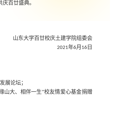
共庆百廿盛典。
山东大学百廿校庆土建学院组委会
年
月
日
2021
6
16
作发展论坛；
缘山大、相伴一生”校友情爱心基金捐赠