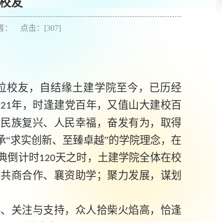
校友
作者： 点击：[
307
]
位校友，自结缘土建学院至今，已历经
年，时逢建党百年，又值山大建校百
021
、民族复兴、人民幸福，奋发有为，取得
“求实创新、至臻卓越”的学院理念，在
典倒计时
天之时，土建学院全体在校
120
；共商合作、襄资助学；聚力发展，谋划
心、关注与支持，众人拾柴火焰高，恰逢