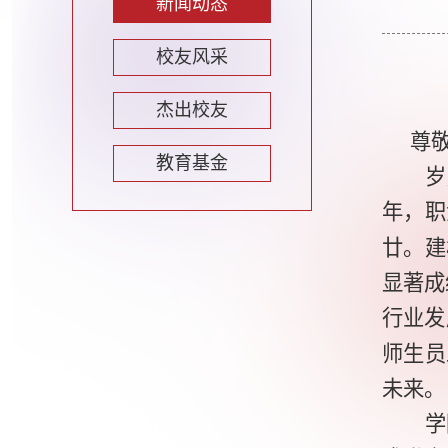
新闻动态
校友风采
杰出校友
尊
教育基金
岁
年，职
廿。建
显著成
行业发
师生员
未来。
学