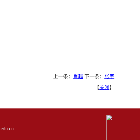
上一条：
肖越
下一条：
张宇
【
关闭
】
du.cn