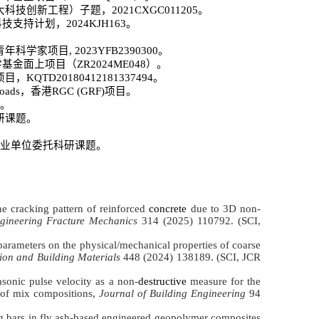
大科技创新工程）子题，
2021CXGC011205
。
科技支持计划，
2024KJH163
。
青年科学家项目
, 2023YFB2390300
。
学基金面上项目（
ZR2024ME048
）。
项目，
KQTD20180412181337494
。
loads
，香港
RGC (GRF)
项目。
。
研课题。
业单位委托科研课题。
e cracking pattern of reinforced
concrete
due to 3D non-
gineering Fracture Mechanics
314 (2025) 110792. (SCI,
parameters on the physical/mechanical properties of coarse
ion and Building Materials
448 (2024) 138189. (SCI, JCR
sonic pulse velocity as a non-
destructive
measure for the
e of mix compositions,
Journal of Building Engineering
94
g bars in fly ash-based engineered geopolymer composites