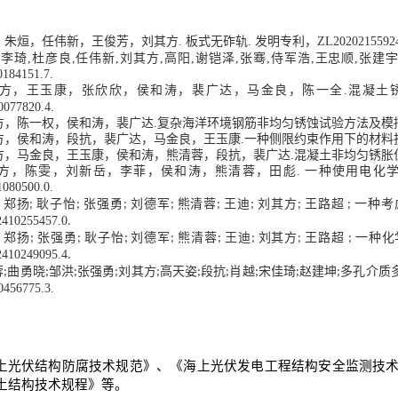
，朱烜，任伟新，王俊芳，刘其方
.
板式无砟轨
.
发明专利，
ZL20202155924
李琦
,
杜彦良
,
任伟新
,
刘其方
,
高阳
,
谢铠泽
,
张骞
,
侍军浩
,
王忠顺
,
张建
0184151.7.
方，王玉康，张欣欣，侯和涛，裴广达，马金良，陈一全
.
混凝土
0077820.4.
方，陈一权，侯和涛，裴广达
.
复杂海洋环境钢筋非均匀锈蚀试验方法及模
方，侯和涛，段抗，裴广达，马金良，王玉康
.
一种侧限约束作用下的材料
方，马金良，王玉康，侯和涛，熊清蓉，段抗，裴广达
.
混凝土非均匀锈胀
方，陈雯，刘新岳，李菲，侯和涛，熊清蓉，田彪
.
一种使用电化
1080500.0.
郑扬
耿子怡
张强勇
刘德军
熊清蓉
王迪
刘其方
王路超
一种考
;
;
;
;
;
;
;
;
;
410255457.0
.
郑扬
张强勇
耿子怡
刘德军
熊清蓉
王迪
刘其方
王路超
一种化
;
;
;
;
;
;
;
;
;
410249095.4
.
蓉
曲勇晓
邹洪
张强勇
刘其方
高天姿
段抗
肖越
宋佳琦
赵建坤
多孔介质
;
;
;
;
;
;
;
;
;
;
0456775.3.
上光伏结构防腐技术规范》、《海上光伏发电工程结构安全监测技
土结构技术规程》等。