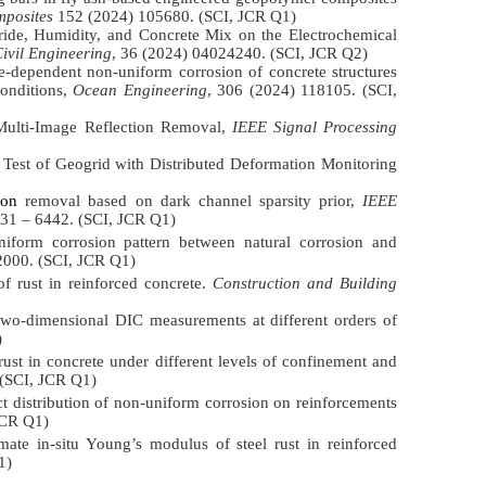
posites
152 (2024) 105680. (SCI, JCR Q1)
ide, Humidity, and Concrete Mix on the Electrochemical
ivil Engineering
, 36 (2024) 04024240. (SCI, JCR Q2)
ependent non-uniform corrosion of concrete structures
conditions,
Ocean Engineering
, 306 (2024) 118105. (SCI,
Multi-Image Reflection Removal,
IEEE Signal Processing
Test of Geogrid with Distributed Deformation Monitoring
ion
removal based on dark channel sparsity prior,
IEEE
431 – 6442. (SCI, JCR Q1)
iform corrosion pattern between natural corrosion and
2000. (SCI, JCR Q1)
of rust in reinforced concrete.
Construction and Building
two-dimensional DIC measurements at different orders of
)
ust in concrete under different levels of confinement and
 (SCI, JCR Q1)
t distribution of non-uniform corrosion on reinforcements
JCR Q1)
ate in-situ Young’s modulus of steel rust in reinforced
1)