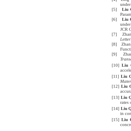
under
[5]
Liu
Param
[6]
Liu
under
JCR 
[7] Zhan
Letter
[8] Zhang
Funct
[9] Zha
Trans
[10]
Liu
accel
[11]
Liu 
Mater
[12]
Liu 
accur
[13]
Liu 
rates
[14]
Liu 
in co
[15]
Liu 
concr