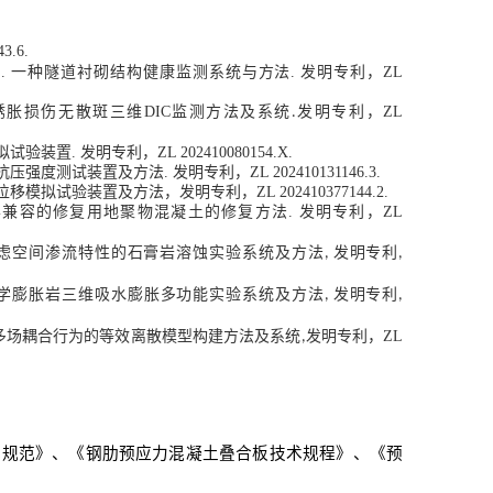
3.6.
发明专利
宇
.
一种隧道衬砌结构健康监测系统与方法
.
，
ZL
锈胀损伤无散斑三维
DIC
监测方法及系统
发明专利，
ZL
.
拟试验装置
.
发明专利，
ZL 202410080154.X.
抗压强度测试装置及方法
.
发明专利，
ZL 202410131146.3.
位移模拟试验装置及方法，发明专利，
ZL 202410377144.2.
学兼容的修复用地聚物混凝土的修复方法
.
发明专利，
ZL
虑空间渗流特性的石膏岩溶蚀实验系统及方法
发明专利
,
,
学膨胀岩三维吸水膨胀多功能实验系统及方法
发明专利
,
,
多场耦合行为的等效离散模型构建方法及系统
发明专利，
ZL
,
术规范》、《钢肋预应力混凝土叠合板技术规程》、《预