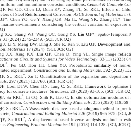
 uniform and nonuniform corrosion conditions,
Cement & Concrete Com
 QF
. Pei GD, Chen LJ, Duan K*, Zhang FL, Su RKL, Effects of Chlor
eters of Steel
Reinforcement
Corrosion,
ASCE Journal of Materials in C
 QF*
, Chen YQ, Ge Y, Xiong QR, Ma JL, Wang YK, Zhang FL*, Time-d
 marine environments considering the vertical variation of exposure 
Q1)
g XX, Shang WJ, Wang QC, Gong YS,
Liu QF
*, Spatio-Temporal 
s
31 (2024) 2345-2349. (SCI, JCR Q2)
 J, Li Y, Meng BW, Ding J, She R, Ren S,
Liu QF
,
Development
and 
ion,
Materials
17 (2024). (SCI, JCR Q2)
ng XX, Xing KX,
Liu QF
, Chen D, Ying YL, Single image
reflect
actions on Circuits and Systems for Video Technology
, 33(11) (2023) 6
*
 QF
, Pei GD, Hou HT, Chen YQ, Probabilistic
similarity
of non-un
erated experiment,
Construction and Building Materials
. 392 (2023) 13
*
QF
, SU RKL
, Xu F, Quantification of the expansion and deposition 
ials
, 297 (2021) 123760. (SCI, JCR Q1)
QF
, Looi DTW, Chen HN, Tang C, Su RKL,
Framework
to optimise 
acy for concrete structures.
Structures
, 28 (2020) 93-105. (SCI, JCR Q2
*
QF
, Su RKL
, Li CQ, Shih K, Liao C, In-situ
deformation
modulus of r
 of corrosion.
Construction and Building Materials
, 255 (2020) 119369.
*
QF
, Su RKL
, A Wasserstein distance-based
analogous
method to predic
ncrete,
Construction and Building Material
226 (2019) 965-975. (SCI, 
*
QF
, Su RKL
, A displacement-based inverse
analysis
method to estim
ete,
Engineering Fracture Mechanics
192 (2018) 114-128. (SCI, JCR Q