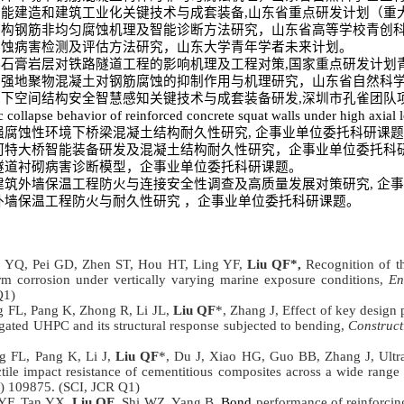
智能建造和建筑工业化关键技术与成套装备
,
山东省重点研发计划（重
结构钢筋非均匀腐蚀机理及智能诊断方法研究，山东省高等学校青创
腐蚀病害检测及评估方法研究，山东大学青年学者未来计划。
落石膏岩层对铁路隧道工程的影响机理及工程对策
,
国家重点研发计划
增强地聚物混凝土对钢筋腐蚀的抑制作用与机理研究，山东省自然科
地下空间结构安全智慧感知关键技术与成套装备研发
,
深圳市孔雀团队
 collapse behavior of reinforced concrete squat walls under high axial 
强腐蚀性环境下桥梁混凝土结构耐久性研究
,
企事业单位委托科研课题
河特大桥智能装备研发及混凝土结构耐久性研究，企事业单位委托科
隧道衬砌病害诊断模型，企事业单位委托科研课题。
建筑外墙保温工程防火与连接安全性调查及高质量发展对策研究
,
企事
外墙保温工程防火与耐久性研究 ，企事业单位委托科研课题。
 YQ, Pei GD, Zhen ST, Hou HT, Ling YF,
Liu QF*,
Recognition of th
rm corrosion under vertically varying marine exposure conditions,
En
Q1)
 FL, Pang K, Zhong R, Li JL,
Liu QF
*, Zhang J, Effect of key design 
gated UHPC and its structural response subjected to bending,
Construct
 FL, Pang K, Li J,
Liu QF
*, Du J, Xiao HG, Guo BB, Zhang J, Ultra
ctile impact resistance of cementitious composites across a wide rang
) 109875. (SCI, JCR Q1)
YF, Tan YX,
Liu QF
, Shi WZ, Yang B,
Bond
performance of reinforcin