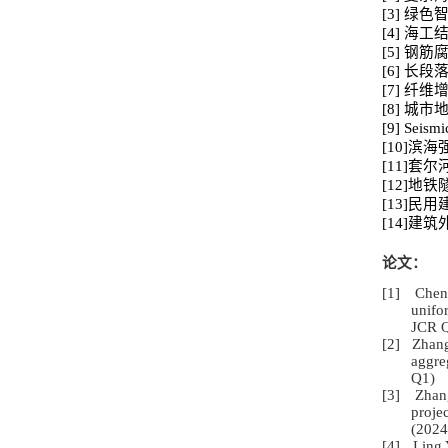
[3]
绿色
[4]
海工
[5]
钢筋
[6]
长段
[7]
纤维
[8]
城市
[9]
Seismic
[10]
滨海
[11]
套尔
[12]
地铁
[13]
民用
[14]
建筑
论文：
[1] Chen
unifo
JCR 
[2] Zhang
aggre
Q1)
[3] Zhang
proje
(2024
[4] Ling 