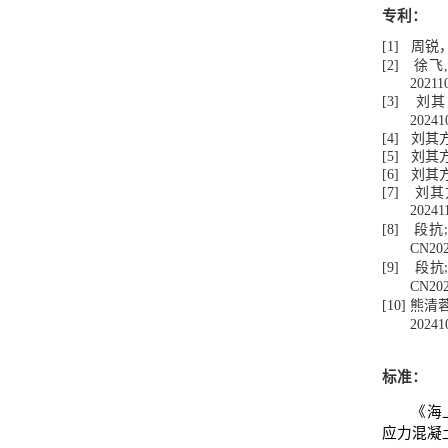
专利：
[1]
周锐
[2]
徐飞
,
20211
[3]
刘其
20241
[4]
刘其
[5]
刘其
[6]
刘其
[7]
刘其
20241
[8]
段抗
CN202
[9]
段抗
CN202
[10]
熊清
20241
标准：
《海
应力混凝