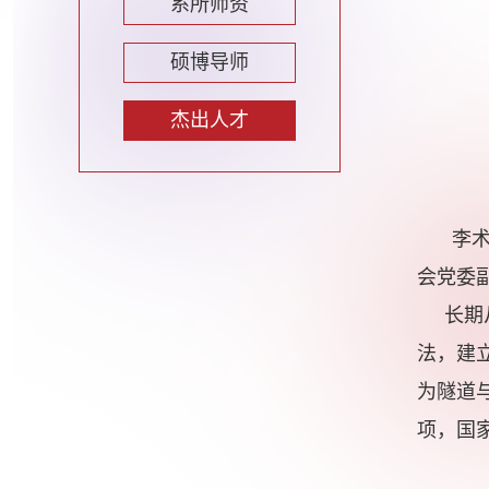
系所师资
硕博导师
杰出人才
李
会党委副书记
长期从
法，建
为隧道
项，国