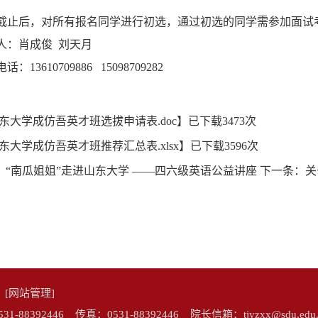
截止后，对所有报名同学进行初选，通过初选的同学需参加面试
人：
肖成俊
刘天月
电话：
13610709886 15098709282
东大学成仿吾英才班选拔申请表.doc
】已下载
3473
次
东大学成仿吾英才班推荐汇总表.xlsx
】已下载
3596
次
：
“南瓜姐姐”走进山东大学 ——四六级英语公益讲座
下一条：
关
院
[网站管理]
92446 传真：0531-88392446 院长信箱：tjyzxx@sdu.edu.