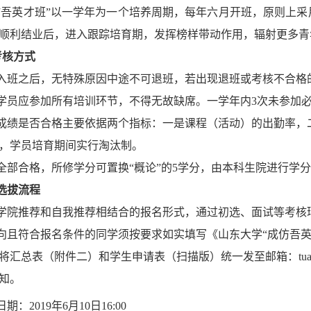
仿吾英才班”以一学年为一个培养周期，每年六月开班，原则上
顺利结业后，进入跟踪培育期，发挥榜样带动作用，辐射更多青
考核方式
入班之后，无特殊原因中途不可退班，若出现退班或考核不合格
学员应参加所有培训环节，不得无故缺席。一学年内
3次未参加
成绩是否合格主要依据两个指标：一是课程（活动）的出勤率，
，学员培育期间实行淘汰制。
全部合格，
所修学分可置换
“概论”的5学分，
由本科生院进行学分
选拔流程
学院推荐和自我推荐相结合的报名形式，通过初选、面试等考核
向且符合报名条件的同学须按要求如实填写《山东大学
“成仿吾
将汇总表（附件二）和学生申请表（扫描版）
统一发至邮箱：
t
知。
日期：
201
9
年
6
月
10
日1
6:00