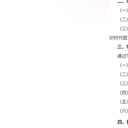
二、
（一
（二
（三
识时代赋
三、
通过
（一
（二
（三
（四
（五
（六
四、