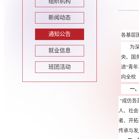
组织机构
新闻动态
通知公告
各基层
为
就业信息
央、国
班团活动
进
“青
向全校
一
“成仿吾
人、社会
者、开拓
传承与发