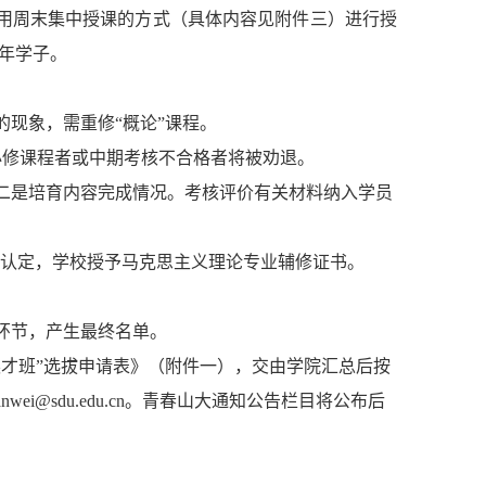
采用周末集中授课的方式（具体内容见附件三）进行授
年学子。
的现象，需重修
“概论”课程。
必修课程者或中期考核不合格者将被劝退。
二是培育内容完成情况。考核评价有关材料纳入学员
认定，学校授予马克思主义理论专业辅修证书。
环节，产生最终名单。
英才班”选拔申请表》（附件一），交
由学院汇总后
按
uanwei@sdu.edu.cn。青春山大通知公告栏目将公布后