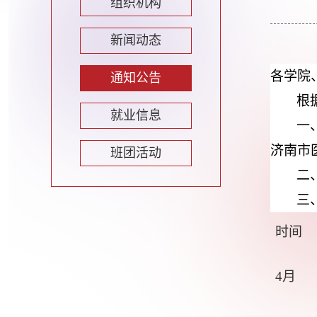
组织机构
新闻动态
各学院
通知公告
根
就业信息
一
济南市
班团活动
二
三
时间
4月