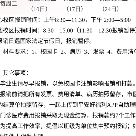
每周二
（10日）
（17日）
（24日）
心校区报销时间：上午
8:30
—
11.30
，下午
2:00—5:00
他校区报销时间：
8:30—15:00（11:30—12:30报销暂
报销日遇国家法定节假日，报销暂停。
、材料要求：
1
、校园卡
2
、病历
3
、发票
4
、费用清
、其它事项：
、毕业生请尽早报销，以免校园卡注销影响报销和打款
、报销前请把所有发票、费用清单、病历拍照留存，市医
的结算单拍照留存，一起上传到平安好福利APP自助理赔
、门诊医疗费用报销采取无现金结算，报销款约
7
个工作
、为提高工作效率，提倡以班级为单位集中预约报销；