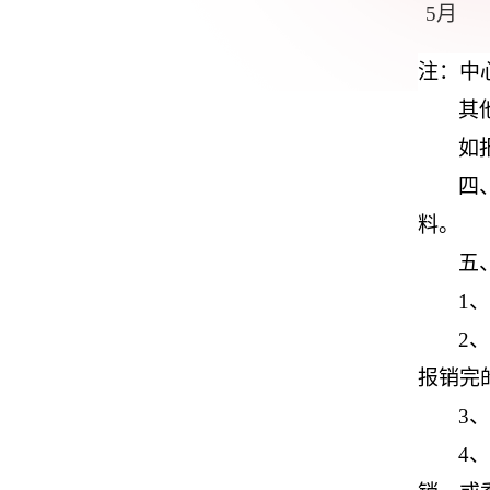
5月
注：中
其
如
四
料。
五
1
2
报销完
3
4