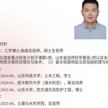
光轩
称：工学博士
/
高级实验师，硕士生导师
五国家重点研发计划子课题
1
项、山东省自然科学基金
1
项以及多
地质灾害防控理论与技术；（
2
）富水软弱地层注浆加固机理与
：
至
2014-06
，山东科技大学，土木工程，学士
至
2020-01
，纽卡斯尔大学（澳大利亚），联合培养
至
2021-06
，山东大学，防灾减灾及防护工程，博士
：
至
2025-09
，土建与水利学院，实验师