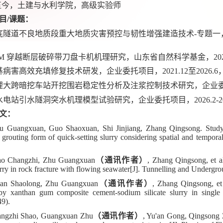
至
今，土建与水利学院，高级实验师
目
/
课题：
底隧道不良地质段重大地质灾害预控与韧性增强建造技术
-
专题一
M
穿越断层破碎带刀盘卡机机理研究，山东省自然科学基金，
20
基病害高效充填修复技术研发，企业委托项目，
2021.12
至
2026.6
埋大跨暗挖车站开挖围岩稳定性分析及注浆控制技术研究，企业
水电站引水隧洞突水机理模型试验研究，企业委托项目，
2026.2-2
文：
u Guangxuan, Guo Shaoxuan, Shi Jinjiang, Zhang Qingsong. Study 
on grouting form of quick-setting slurry considering spatial and temporal
ao Changzhi, Zhu Guangxuan
（通讯作者）
, Zhang Qingsong, et a
lurry in rock fracture with flowing seawater[J]. Tunnelling and Under
an Shaolong, Zhu Guangxuan
（通讯作者）
, Zhang Qingsong, et 
by xanthan gum composite cement-sodium silicate slurry in single f
9).
ngzhi Shao, Guangxuan Zhu
（通讯作者）
, Yu'an Gong, Qingsong Z