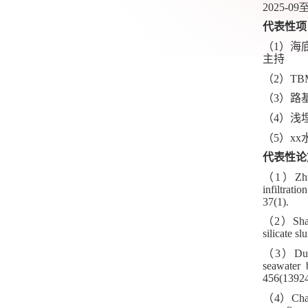
2025-09
代表性项
（
1
）海
主持
（
2
）
TB
（
3
）路
（
4
）浅
（
5
）
xx
代表性论
（
1
）
Zh
infiltrati
37(1).
（
2
）
Sh
silicate s
（
3
）
Du
seawater 
456(13924
（
4
）
Cha