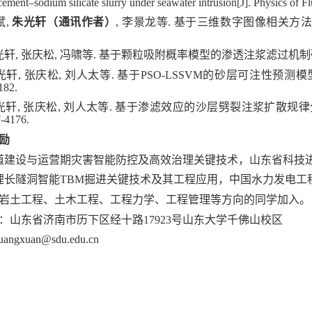
 cement
–
sodium silicate slurry under seawater intrusion[J]. Physics of Fl
斌
,
朱光轩（通讯作者）
,
李景龙等
.
基于三维数字图像相关方
光轩
,
张庆松
,
冯啸等
.
基于颗粒吸附概率模型的渗透注浆滤过机制
光轩
,
张庆松
,
刘人太等
.
基于
PSO-LSSVM
的砂层可注性预测模
182.
光轩
,
张庆松
,
刘人太等
.
基于渗滤效应的沙层劈裂注浆扩散规律
7-4176.
励
道建设与运营期灾害智能防控及高效治理关键技术，山东省科技
埋长隧洞智能
TBM
掘进关键技术及其工程应用，中国水力发电工
岩土工程、土木工程、工程力学、工程管理等方向的同学加入。
：山东省济南市历下区经十路
17923
号山东大学千佛山校区
uangxuan@sdu.edu.cn