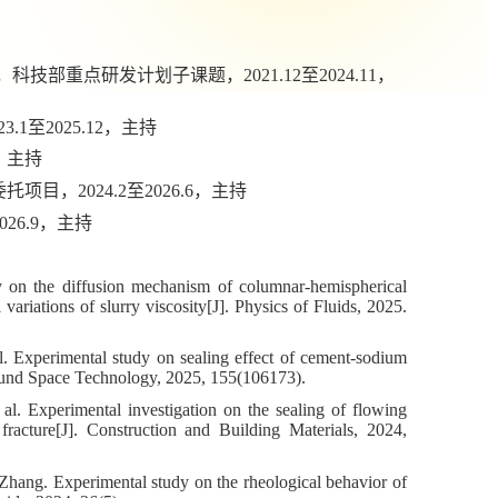
，科技部重点研发计划子课题，
2021.12
至
2024.11
，
23.1
至
2025.12
，主持
，主持
委托项目，
2024.2
至
2026.6
，主持
026.9
，主持
on the diffusion mechanism of columnar-hemispherical
 variations of slurry viscosity[J]. Physics of Fluids, 2025.
l. Experimental study on sealing effect of cement-sodium
ground Space Technology, 2025, 155(106173).
al. Experimental investigation on the sealing of flowing
racture[J]. Construction and Building Materials, 2024,
hang. Experimental study on the rheological behavior of