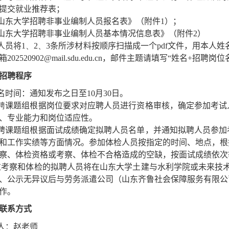
提交就业推荐表；
山东大学招聘非事业编制人员报名表》（附件
1
）；
山东大学招聘非事业编制人员基本情况信息表》（附件
2
）
人员将
1
、
2
、
3
条所涉材料按顺序扫描成一个
pdf
文件，用本人姓
箱
202520902@mail.sdu.edu.cn
，邮件主题请填写“姓名
+
招聘岗位
招聘程序
名时间：通知发布之日至
10
月
30
日。
聘
课题组根据岗位要求对应聘人员进行资格审核，确定参加考试
、专业能力和岗位适应性。
聘课题组根据面试成绩确定拟聘人员名单，并通知拟聘人员参加
和工作实绩等方面情况。参加体检人员按指定的时间、地点，根
察、体检资格或考察、体检不合格造成的空缺，按面试成绩依次
过考察和体检的拟聘人员将在山东大学土建与水利学院或未来技
、公示无异议后与劳务派遣公司（山东齐鲁社会保障服务有限公
作。
联系方式
人：赵老师