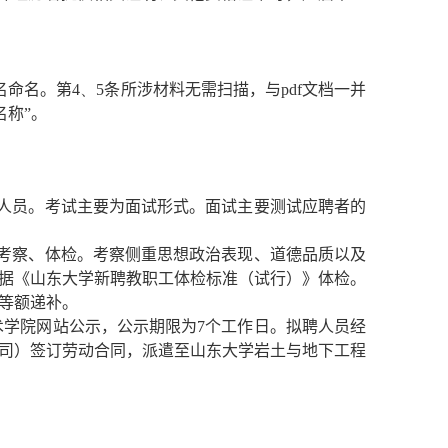
名命名。第
4
、
5
条所涉材料无需扫描，与
pdf
文档一并
名称”。
人员。考试主要为面试形式。面试主要测试应聘者的
考察、体检。考察侧重思想政治表现、道德品质以及
据《山东大学新聘教职工体检标准（试行）》体检。
等额递补。
术学院网站公示，公示期限为
7
个工作日。拟聘人员经
司）签订劳动合同，派遣至山东大学岩土与地下工程