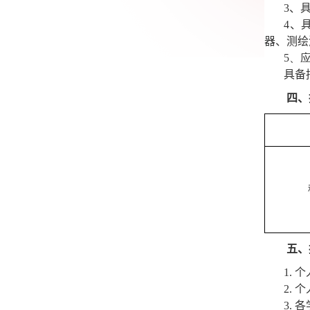
3
、
4
、
器、测绘
5
、
具备
四、
五、
1.
个
2.
个
3.
各