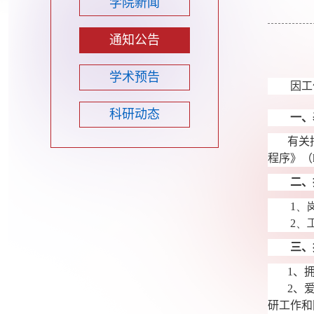
学院新闻
通知公告
学术预告
因工
科研动态
一、
有关
程序》（
二、
1
、
2
、
三、
1
、
2
、
研工作和