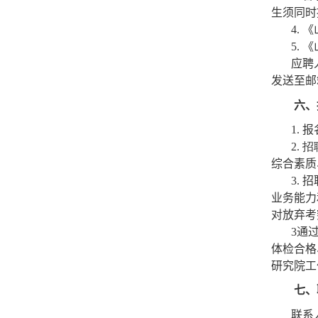
生须同时
4.
《
5.
《
应聘
发送至邮
六、
1.
报
2.
招
综合素质
3.
招
业务能力
对放弃考
3
通
体检合格
研究院工
七、
联系