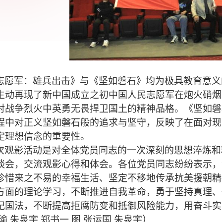
志愿军：雄兵出击》与《坚如磐石》均为极具教育意义
生动再现了新中国成立之初中国人民志愿军在炮火硝烟
对战争烈火中英勇无畏捍卫国土的精神品格。《坚如磐
程中对正义坚如磐石般的追求与坚守，反映了在面对现
定理想信念的重要性。
次观影活动是对全体党员同志的一次深刻的思想淬炼和
谈会，交流观影心得和体会。各位党员同志纷纷表示，
珍惜来之不易的幸福生活、坚定不移地传承抗美援朝精
方面的理论学习，不断推进自我革命，勇于坚持真理、
纪国法，不断提高拒腐防变和抵御风险能力，用奋斗实
瑜 朱泉宇 郑书一
图 张运国 朱泉宇）