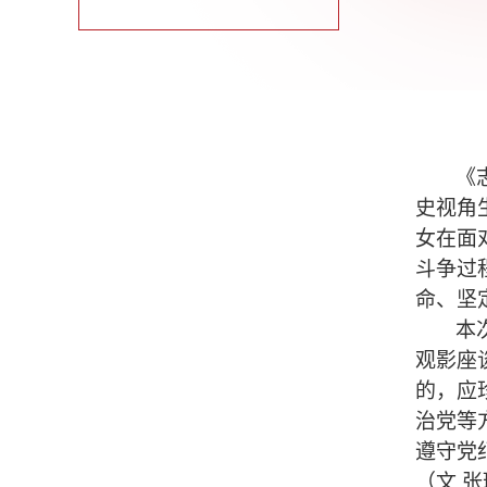
《
史视角
女在面
斗争过
命、坚
本
观影座
的，应
治党等
遵守党
（文 张