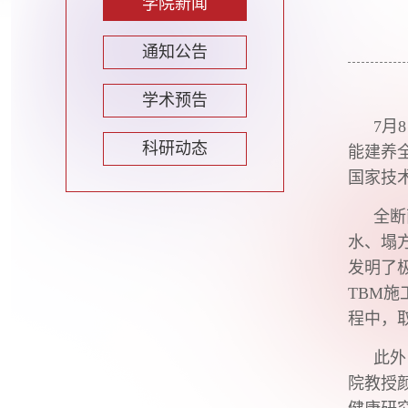
学院新闻
通知公告
学术预告
7月
科研动态
能建养
国家技
全断
水、塌
发明了
TBM
程中，
此外
院教授