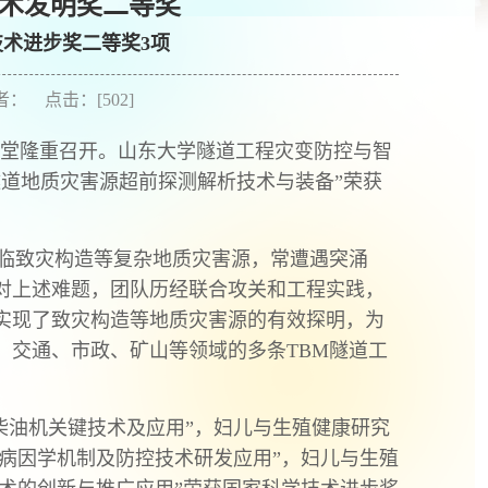
技术发明奖二等奖
术进步奖二等奖3项
作者： 点击：[
502
]
大会堂隆重召开。山东大学隧道工程灾变防控与智
隧道地质灾害源超前探测解析技术与装备”荣获
e）施工面临致灾构造等复杂地质灾害源，常遭遇突涌
对上述难题，团队历经联合攻关和工程实践，
实现了致灾构造等地质灾害源的有效探明，为
、交通、市政、矿山等领域的多条TBM隧道工
柴油机关键技术及应用”，妇儿与生殖健康研究
病因学机制及防控技术研发应用”，妇儿与生殖