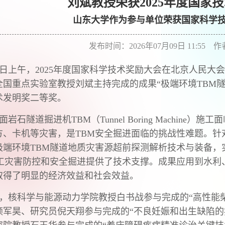
刘斌教授荣获2025年度国家
山东大学作为参与单位荣获国家科学技
发布时间：2026年07月09日 11:55 
8日上午，2025年度国家科学技术奖励大会在北京人民
全国重点实验室教授刘斌主持完成的成果“极端环境TBM
术发明奖二等奖。
面岩石隧道掘进机TBM（Tunnel Boring Machin
方、卡机等灾害，是TBM安全掘进面临的挑战性难题。针
极端环境TBM隧道地质灾害源超前探测解析技术与装备，
施工灾害防控和安全掘进提供了技术支撑。成果应用到水利
取得了明显的经济效益和社会效益。
，核科学与能源动力学院教授白书战参与完成的“高性能
颜军昊、研究员倪天翔参与完成的“不良妊娠和出生缺陷的