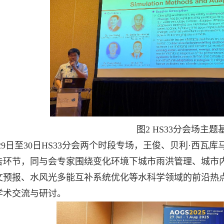
图
2 HS33
分会场主题
29
日至
30
日
HS33
分会两个时段专场，王俊、贝利·西瓦库
告环节，同与会专家围绕变化环境下城市雨洪管理、城市
文预报、水风光多能互补系统优化等水科学领域的前沿热
学术交流与研讨。