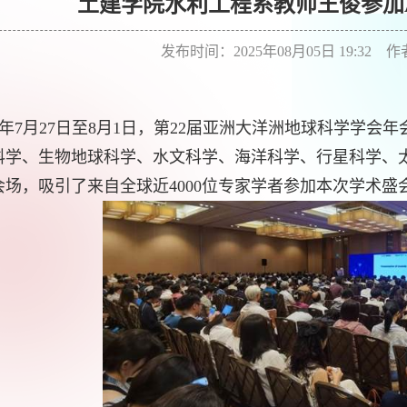
土建学院水利工程系教师王俊参加AO
发布时间：2025年08月05日 19:32 
年
7
月
27
日至
8
月
1
日，第
22
届亚洲大洋洲地球科学学会年
科学、生物地球科学、水文科学、海洋科学、行星科学、
会场，吸引了来自全球近
4000
位专家学者参加本次学术盛