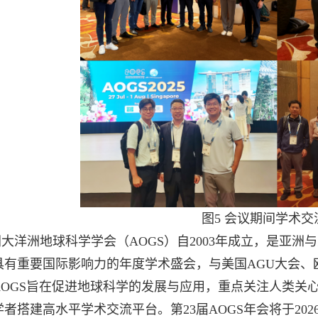
图
5
会议期间学术交
洲大洋洲地球科学学会（
AOGS
）自
2003
年成立，是亚洲与
具有重要国际影响力的年度学术盛会，与美国
AGU
大会、
AOGS
旨在促进地球科学的发展与应用，重点关注人类关
学者搭建高水平学术交流平台。第
23
届
AOGS
年会将于
202