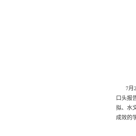
7
月
口头报
拟、水
成效的