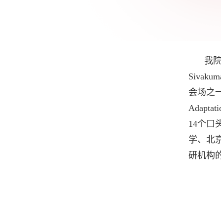
我
Sivakum
会场之
Adaptati
14
个口
学、北
研机构