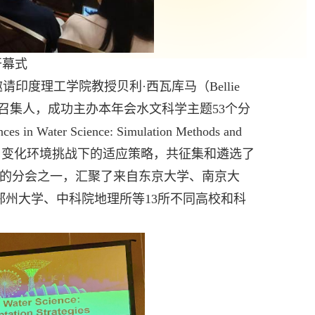
开幕式
请印度理工学院教授贝利·西瓦库马（
Bellie
召集人，成功主办本年会水文科学主题
53
个分
ces in Water Science: Simulation Methods and
与变化环境挑战下的适应策略，共征集和遴选了
的分会之一，汇聚了来自东京大学、南京大
郑州大学、中科院地理所等
13
所不同高校和科