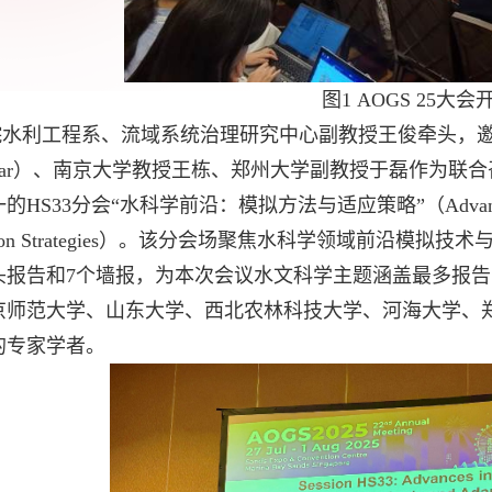
图
1 AOGS 25
大会
院水利工程系、流域系统治理研究中心副教授王俊牵头，邀
ar
）、南京大学教授王栋、郑州大学副教授于磊作为联合
一的
HS33
分会“水科学前沿：模拟方法与适应策略”（
Advan
on Strategies
）。该分会场聚焦水科学领域前沿模拟技术
头报告和
7
个墙报，为本次会议水文科学主题涵盖最多报告
京师范大学、山东大学、西北农林科技大学、河海大学、
的专家学者。